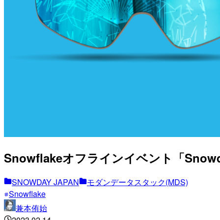
Snowflakeオフラインイベント「Snow
SNOWDAY JAPAN
モダンデータスタック(MDS)
Snowflake
兼本侑始
2023.02.14