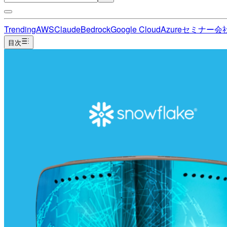
Trending
AWS
Claude
Bedrock
Google Cloud
Azure
セミナー
会
目次