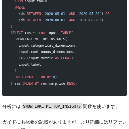
  FROM
 input_table
  WHERE
    (ds 
BETWEEN
 '2020-05-01'
 AND
 '2020-05-20'
) 
OR
    (ds 
BETWEEN
 '2020-08-01'
 AND
 '2020-08-20'
)
)
SELECT
 res.* 
from
 input, 
TABLE
(
  SNOWFLAKE.ML.TOP_INSIGHTS(
    input.categorical_dimensions,
    input.continuous_dimensions,
    CAST
(input.metric 
AS
 FLOAT
),
    input.label
  )
  OVER
 (
PARTITION BY
 0
)
) res 
ORDER BY
 res.surprise 
DESC
;
分析には
関数を使います。
SNOWFLAKE.ML.TOP_INSIGHTS
ガイドにも概要の記載がありますが、より詳細にはリファレ