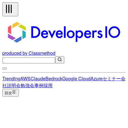
produced by Classmethod
Trending
AWS
Claude
Bedrock
Google Cloud
Azure
セミナー
会
社説明会
勉強会
事例
採用
目次