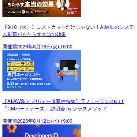
【8/18（火）】コストカットだけじゃない！AI駆動のシステ
ム刷新がもたらす本当の効果
開催前
2026年8月18日(火) 15:00
【AI/AWS/アプリ/データ案件特集】ITフリーランス向け
「CMパートナーズ」 説明会 by クラスメソッド
開催前
2026年8月12日(水) 19:00