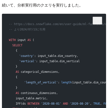
続いて、分析実行用のクエリを実行しました。
-- https://docs.snowflake.com/en/user-guide/ml-functions/c
-- より2024/07/13に引用
WITH
 input 
AS
 (
  SELECT
    {
      'country'
: input_table.dim_country,
      'vertical'
: input_table.dim_vertical
    }
    AS
 categorical_dimensions,
    {
         'length_of_vertical'
: 
length
(input_table.dim_coun
    }
    AS
 continuous_dimensions,
    input_table.metric,
    IFF(ds 
BETWEEN
 '2020-08-01'
 AND
 '2020-08-20'
, 
TRUE
, 
FA