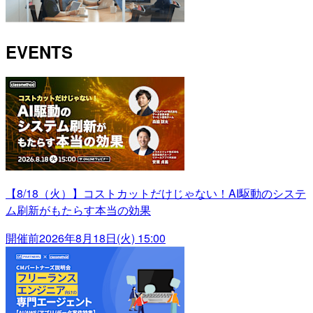
EVENTS
【8/18（火）】コストカットだけじゃない！AI駆動のシステ
ム刷新がもたらす本当の効果
開催前
2026年8月18日(火) 15:00