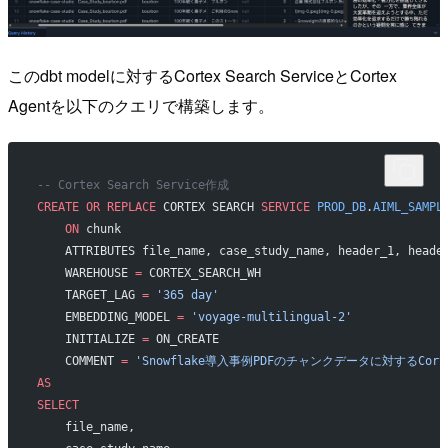
このdbt modelに対するCortex Search ServiceとCortex
Agentを以下のクエリで構築します。
-- Cortex Search Service作成
CREATE
 OR
 REPLACE
 CORTEX SEARCH 
SERVICE
 PROD_DB
.
AIML_SAMPL
    ON
 chunk
    ATTRIBUTES file_name, case_study_name, header_1, heade
    WAREHOUSE 
=
 CORTEX_SEARCH_WH
    TARGET_LAG 
=
 '365 day'
    EMBEDDING_MODEL 
=
 'voyage-multilingual-2'
    INITIALIZE 
=
 ON_CREATE
    COMMENT 
=
 'Snowflake導入事例PDFのチャンクデータに対するCortex 
AS
SELECT
    file_name,