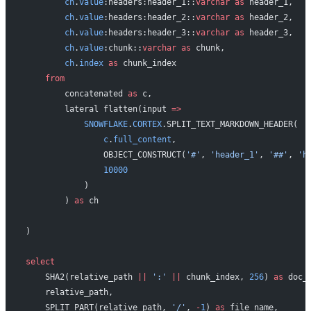
        ch
.
value
:headers:header_1::
varchar
 as
 header_1,
        ch
.
value
:headers:header_2::
varchar
 as
 header_2,
        ch
.
value
:headers:header_3::
varchar
 as
 header_3,
        ch
.
value
:chunk::
varchar
 as
 chunk,
        ch
.
index
 as
 chunk_index
    from
        concatenated 
as
 c,
        lateral flatten(input 
=>
            SNOWFLAKE
.
CORTEX
.SPLIT_TEXT_MARKDOWN_HEADER(
                c
.
full_content
,
                OBJECT_CONSTRUCT(
'#'
, 
'header_1'
, 
'##'
, 
'h
                10000
            )
        ) 
as
 ch
)
select
    SHA2(relative_path 
||
 ':'
 ||
 chunk_index, 
256
) 
as
 doc_
    relative_path,
    SPLIT_PART(relative_path, 
'/'
, 
-
1
) 
as
 file_name,