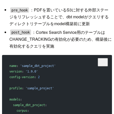
：PDFを置いているS3に対する外部ステー
pre_hook
ジをリフレッシュすることで、dbt modelがクエリする
ディレクトリテーブルをmodel構築前に更新
：Cortex Search Service用のテーブルは
post_hook
CHANGE_TRACKINGの有効化が必要のため、構築後に
有効化するクエリを実施
name
: 
'sample_dbt_project'
version
: 
'1.9.0'
config-version
: 
2
profile
: 
'sample_project'
models
:
  sample_dbt_project
:
    corpus
: