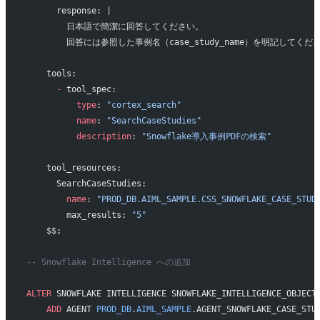
      response: |
        日本語で簡潔に回答してください。
        回答には参照した事例名（case_study_name）を明記してくだ
    tools:
      -
 tool_spec:
          type
: 
"cortex_search"
          name
: 
"SearchCaseStudies"
          description
: 
"Snowflake導入事例PDFの検索"
    tool_resources:
      SearchCaseStudies:
        name
: 
"PROD_DB.AIML_SAMPLE.CSS_SNOWFLAKE_CASE_STUD
        max_results: 
"5"
    $$;
-- Snowflake Intelligence への追加
ALTER
 SNOWFLAKE INTELLIGENCE SNOWFLAKE_INTELLIGENCE_OBJECT
    ADD
 AGENT 
PROD_DB
.
AIML_SAMPLE
.AGENT_SNOWFLAKE_CASE_STU