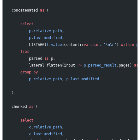
concatenated 
as
 (
    select
        p
.
relative_path
,
        p
.
last_modified
,
        LISTAGG(
f
.
value
:content::
varchar
, 
'\n\n'
) 
within
 g
    from
        parsed 
as
 p,
        lateral flatten(input 
=>
 p
.
parsed_result
:pages) 
as
    group by
        p
.
relative_path
, 
p
.
last_modified
),
chunked 
as
 (
    select
        c
.
relative_path
,
        c
.
last_modified
,