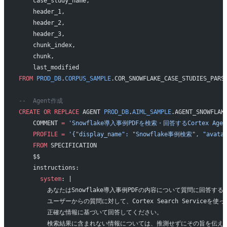
    case_study_name,
    header_1,
    header_2,
    header_3,
    chunk_index,
    chunk,
    last_modified
FROM
 PROD_DB
.
CORPUS_SAMPLE
.COR_SNOWFLAKE_CASE_STUDIES_PARS
--  Agent作成
CREATE
 OR
 REPLACE
 AGENT 
PROD_DB
.
AIML_SAMPLE
.AGENT_SNOWFLAK
    COMMENT 
=
 'Snowflake導入事例PDFを検索・回答するCortex Agen
    PROFILE
 =
 '{"display_name": "Snowflake事例検索", "avatar"
    FROM
 SPECIFICATION
    $$
    instructions:
      system
: |
        あなたはSnowflake導入事例PDFの内容について質問に回答
        ユーザーからの質問に対して、Cortex Search Servic
        正確な情報に基づいて回答してください。
        検索結果に含まれない情報については、推測せずにその旨を伝え