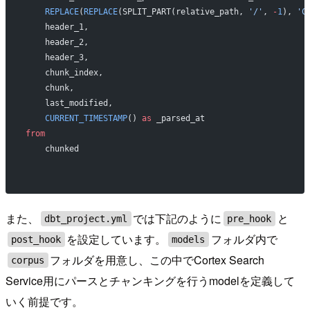
    REPLACE
(
REPLACE
(SPLIT_PART(relative_path, 
'/'
, 
-
1
), 
'C
    header_1,
    header_2,
    header_3,
    chunk_index,
    chunk,
    last_modified,
    CURRENT_TIMESTAMP
() 
as
 _parsed_at
from
    chunked
また、
では下記のように
と
dbt_project.yml
pre_hook
を設定しています。
フォルダ内で
post_hook
models
フォルダを用意し、この中でCortex Search
corpus
Service用にパースとチャンキングを行うmodelを定義して
いく前提です。