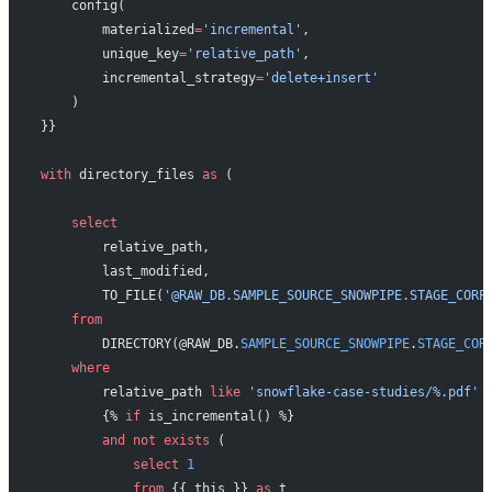
    config(
        materialized
=
'incremental'
,
        unique_key
=
'relative_path'
,
        incremental_strategy
=
'delete+insert'
    )
}}
with
 directory_files 
as
 (
    select
        relative_path,
        last_modified,
        TO_FILE(
'@RAW_DB.SAMPLE_SOURCE_SNOWPIPE.STAGE_CORP
    from
        DIRECTORY(@RAW_DB.
SAMPLE_SOURCE_SNOWPIPE
.
STAGE_COR
    where
        relative_path 
like
 'snowflake-case-studies/%.pdf'
        {% 
if
 is_incremental() %}
        and
 not
 exists
 (
            select
 1
            from
 {{ this }} 
as
 t