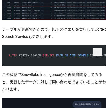
テーブルが更新できたので、以下のクエリを実行してCortex
Search Serviceも更新します。
ALTER
 CORTEX SEARCH 
SERVICE
 PROD_DB
.
AIML_SAMPLE
.CSS_SNOWFL
この状態でSnowflake Intelligenceから再度質問をしてみる
と、更新したデータに対して問い合わせできていることがわ
かります。