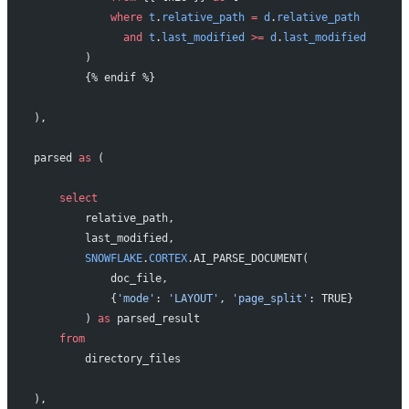
            where
 t
.
relative_path
 =
 d
.
relative_path
              and
 t
.
last_modified
 >=
 d
.
last_modified
        )
        {% endif %}
),
parsed 
as
 (
    select
        relative_path,
        last_modified,
        SNOWFLAKE
.
CORTEX
.AI_PARSE_DOCUMENT(
            doc_file,
            {
'mode'
: 
'LAYOUT'
, 
'page_split'
: TRUE}
        ) 
as
 parsed_result
    from
        directory_files
),