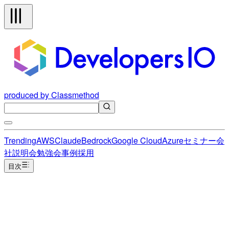
produced by Classmethod
Trending
AWS
Claude
Bedrock
Google Cloud
Azure
セミナー
会
社説明会
勉強会
事例
採用
目次