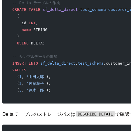
-- Delta テーブルの作成
CREATE
 TABLE
 sf_delta_direct
.
test_schema
.
customer_
  (
    id 
INT
,
    name
 STRING
  )
  USING
 DELTA;
-- サンプルデータの追加
INSERT INTO
 sf_delta_direct
.
test_schema
.customer_i
VALUES
  (
1
, 
'山田太郎'
),
  (
2
, 
'佐藤花子'
),
  (
3
, 
'鈴木一郎'
);
Delta テーブルのストレージパスは
で確認で
DESCRIBE DETAIL