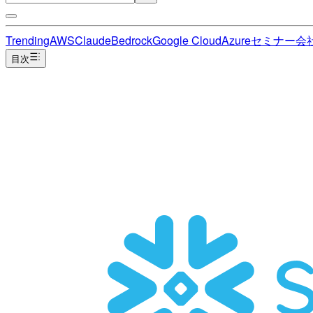
Trending
AWS
Claude
Bedrock
Google Cloud
Azure
セミナー
会
目次