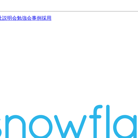
社説明会
勉強会
事例
採用