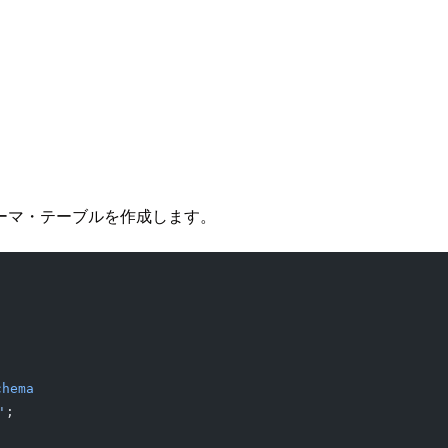
ーマ・テーブルを作成します。
chema
'
;