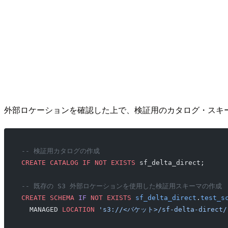
外部ロケーションを確認した上で、検証用のカタログ・スキ
-- 検証用カタログの作成
CREATE
 CATALOG
 IF
 NOT
 EXISTS
 sf_delta_direct;
-- 既存の S3 外部ロケーションを使用した検証用スキーマの作成
CREATE
 SCHEMA
 IF
 NOT
 EXISTS
 sf_delta_direct
.
test_s
  MANAGED 
LOCATION
 's3://<バケット>/sf-delta-direct/