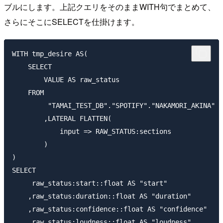
ブルにします。上記クエリをそのままWITH句でまとめて、
さらにそこにSELECTを仕掛けます。
WITH tmp_desire AS(

    SELECT

        VALUE AS raw_status

    FROM

         "TAMAI_TEST_DB"."SPOTIFY"."NAKAMORI_AKINA"

        ,LATERAL FLATTEN(

            input => RAW_STATUS:sections

        )

)

SELECT

     raw_status:start::float AS "start"

    ,raw_status:duration::float AS "duration"

    ,raw_status:confidence::float AS "confidence"

    ,raw_status:loudness::float AS "loudness"
