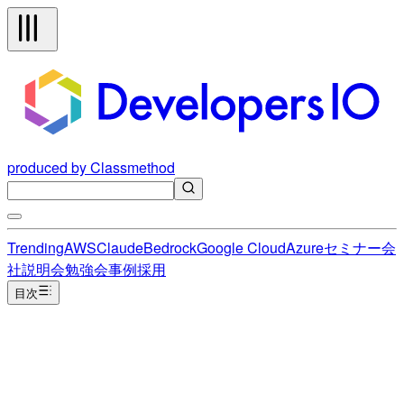
produced by Classmethod
Trending
AWS
Claude
Bedrock
Google Cloud
Azure
セミナー
会
社説明会
勉強会
事例
採用
目次