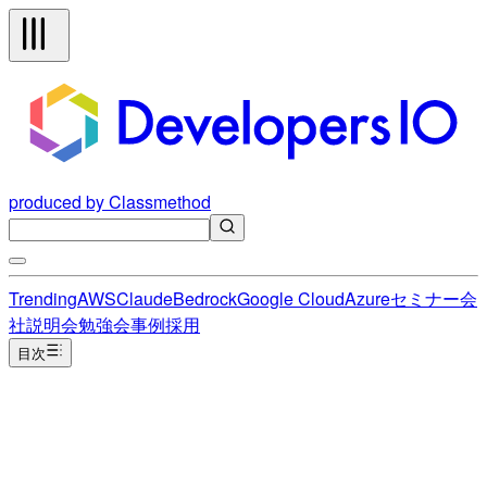
produced by Classmethod
Trending
AWS
Claude
Bedrock
Google Cloud
Azure
セミナー
会
社説明会
勉強会
事例
採用
目次