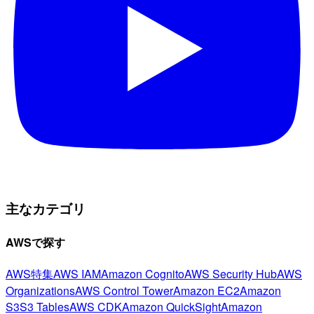
主なカテゴリ
AWSで探す
AWS特集
AWS IAM
Amazon Cognito
AWS Security Hub
AWS
Organizations
AWS Control Tower
Amazon EC2
Amazon
S3
S3 Tables
AWS CDK
Amazon QuickSight
Amazon