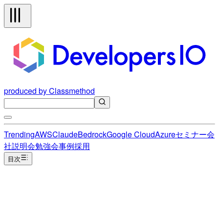
produced by Classmethod
Trending
AWS
Claude
Bedrock
Google Cloud
Azure
セミナー
会
社説明会
勉強会
事例
採用
目次