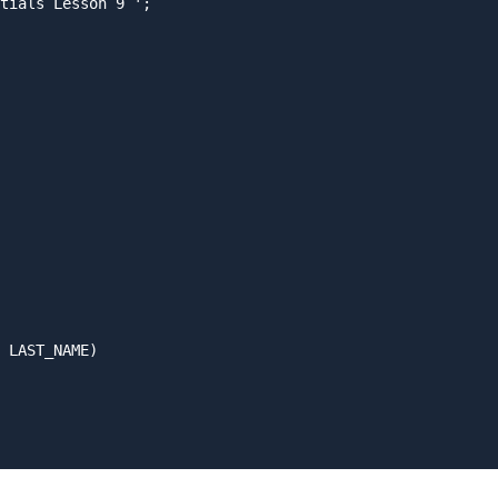
tials Lesson 9 ';

 LAST_NAME) 
