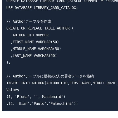
CREATE DATABASE LIBRARY_CARD_CATALOG COMMENT = 'Essen
USE DATABASE LIBRARY_CARD_CATALOG;

// Authorテーブルを作成

CREATE OR REPLACE TABLE AUTHOR (

   AUTHOR_UID NUMBER 

  ,FIRST_NAME VARCHAR(50)

  ,MIDDLE_NAME VARCHAR(50)

  ,LAST_NAME VARCHAR(50)

);

// Authorテーブルに最初の2人の著者データを格納

INSERT INTO AUTHOR(AUTHOR_UID,FIRST_NAME,MIDDLE_NAME,
Values

(1, 'Fiona', '','Macdonald')
