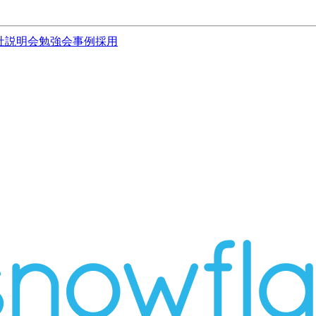
社説明会
勉強会
事例
採用