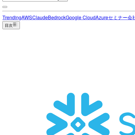
Trending
AWS
Claude
Bedrock
Google Cloud
Azure
セミナー
会
目次