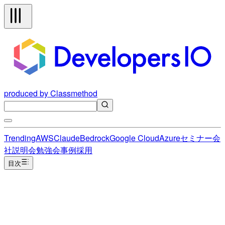
produced by Classmethod
Trending
AWS
Claude
Bedrock
Google Cloud
Azure
セミナー
会
社説明会
勉強会
事例
採用
目次