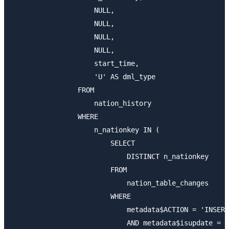
                    NULL,

                    NULL,

                    NULL,

                    NULL,

                    start_time,

                    'U' AS dml_type

                FROM

                    nation_history

                WHERE

                    n_nationkey IN (

                        SELECT

                            DISTINCT n_nationkey

                        FROM

                            nation_table_changes

                        WHERE

                            metadata$ACTION = 'INSERT
                            AND metadata$isupdate = '