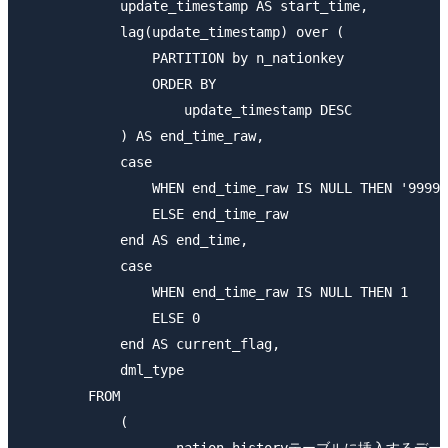
            update_timestamp AS start_time,

            lag(update_timestamp) over (

                PARTITION by n_nationkey

                ORDER BY

                    update_timestamp DESC

            ) AS end_time_raw,

            case

                WHEN end_time_raw IS NULL THEN '9999-
                ELSE end_time_raw

            end AS end_time,

            case

                WHEN end_time_raw IS NULL THEN 1

                ELSE 0

            end AS current_flag,

            dml_type

        FROM

            (
