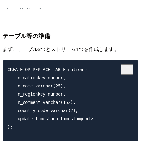
テーブル等の準備
まず、テーブル2つとストリーム1つを作成します。
CREATE OR REPLACE TABLE nation (

    n_nationkey number,

    n_name varchar(25),

    n_regionkey number,

    n_comment varchar(152),

    country_code varchar(2),

    update_timestamp timestamp_ntz

);
