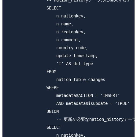
                -- nation_historyテーブルに挿入するデ
                SELECT

                    n_nationkey,

                    n_name,

                    n_regionkey,

                    n_comment,

                    country_code,

                    update_timestamp,

                    'I' AS dml_type

                FROM

                    nation_table_changes

                WHERE

                    metadata$ACTION = 'INSERT'

                    AND metadata$isupdate = 'TRUE'

                UNION

                    -- 更新が必要なnation_history
                SELECT

                    n_nationkey,
