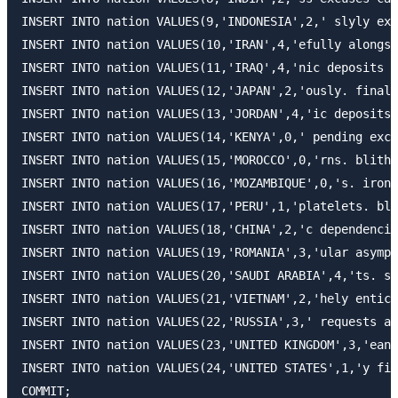
INSERT INTO nation VALUES(9,'INDONESIA',2,' slyly exp
INSERT INTO nation VALUES(10,'IRAN',4,'efully alongsi
INSERT INTO nation VALUES(11,'IRAQ',4,'nic deposits b
INSERT INTO nation VALUES(12,'JAPAN',2,'ously. final 
INSERT INTO nation VALUES(13,'JORDAN',4,'ic deposits 
INSERT INTO nation VALUES(14,'KENYA',0,' pending excu
INSERT INTO nation VALUES(15,'MOROCCO',0,'rns. blithe
INSERT INTO nation VALUES(16,'MOZAMBIQUE',0,'s. ironi
INSERT INTO nation VALUES(17,'PERU',1,'platelets. bli
INSERT INTO nation VALUES(18,'CHINA',2,'c dependencie
INSERT INTO nation VALUES(19,'ROMANIA',3,'ular asympt
INSERT INTO nation VALUES(20,'SAUDI ARABIA',4,'ts. si
INSERT INTO nation VALUES(21,'VIETNAM',2,'hely entici
INSERT INTO nation VALUES(22,'RUSSIA',3,' requests ag
INSERT INTO nation VALUES(23,'UNITED KINGDOM',3,'eans
INSERT INTO nation VALUES(24,'UNITED STATES',1,'y fin