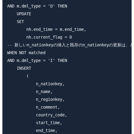
AND m.dml_type = 'D' THEN

    UPDATE

    SET

        nh.end_time = m.end_time,

        nh.current_flag = 0

-- 新しいn_nationkeyの挿入と既存のn_nationkeyの更新は、
WHEN NOT matched

AND m.dml_type = 'I' THEN

    INSERT

        (

            n_nationkey,

            n_name,

            n_regionkey,

            n_comment,

            country_code,

            start_time,

            end_time,
