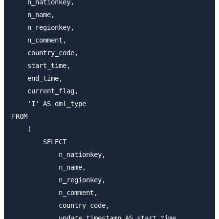
    n_nationkey,

    n_name,

    n_regionkey,

    n_comment,

    country_code,

    start_time,

    end_time,

    current_flag,

    'I' AS dml_type

FROM

    (

        SELECT

            n_nationkey,

            n_name,

            n_regionkey,

            n_comment,

            country_code,

            update_timestamp AS start_time,
