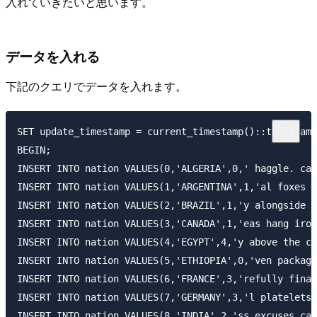
入れていきたいと思います。
データを入れる
下記のクエリでデータを入れます。
SET update_timestamp = current_timestamp()::timestamp
BEGIN;

INSERT INTO nation VALUES(0,'ALGERIA',0,' haggle. car
INSERT INTO nation VALUES(1,'ARGENTINA',1,'al foxes p
INSERT INTO nation VALUES(2,'BRAZIL',1,'y alongside o
INSERT INTO nation VALUES(3,'CANADA',1,'eas hang iron
INSERT INTO nation VALUES(4,'EGYPT',4,'y above the ca
INSERT INTO nation VALUES(5,'ETHIOPIA',0,'ven package
INSERT INTO nation VALUES(6,'FRANCE',3,'refully final
INSERT INTO nation VALUES(7,'GERMANY',3,'l platelets.
INSERT INTO nation VALUES(8,'INDIA',2,'ss excuses caj