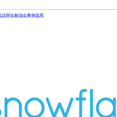
社説明会
勉強会
事例
採用