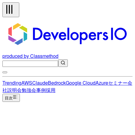
produced by Classmethod
Trending
AWS
Claude
Bedrock
Google Cloud
Azure
セミナー
会
社説明会
勉強会
事例
採用
目次