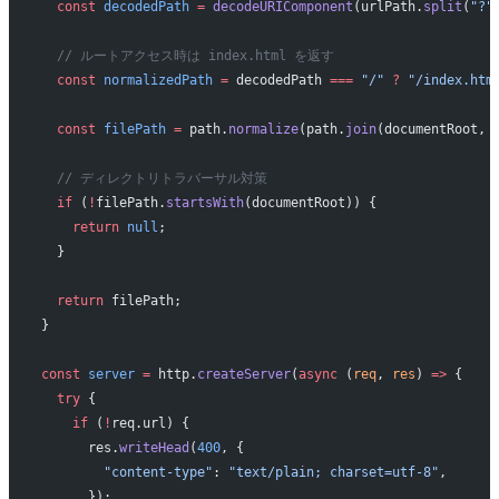
  const
 decodedPath
 =
 decodeURIComponent
(urlPath.
split
(
"?"
  // ルートアクセス時は index.html を返す
  const
 normalizedPath
 =
 decodedPath 
===
 "/"
 ?
 "/index.htm
  const
 filePath
 =
 path.
normalize
(path.
join
(documentRoot, 
  // ディレクトリトラバーサル対策
  if
 (
!
filePath.
startsWith
(documentRoot)) {
    return
 null
;
  }
  return
 filePath;
}
const
 server
 =
 http.
createServer
(
async
 (
req
, 
res
) 
=>
 {
  try
 {
    if
 (
!
req.url) {
      res.
writeHead
(
400
, {
        "content-type"
: 
"text/plain; charset=utf-8"
,
      });