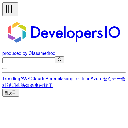
produced by Classmethod
Trending
AWS
Claude
Bedrock
Google Cloud
Azure
セミナー
会
社説明会
勉強会
事例
採用
目次