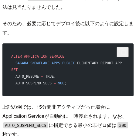
法は見当たりませんでした。
そのため、必要に応じてデプロイ後に以下のように設定しま
す。
ALTER
 APPLICATION
 SERVICE
  SAGARA_SNOWFLAKE_APPS
.
PUBLIC
.ELEMENTARY_REPORT_APP
SET
  AUTO_RESUME 
=
 TRUE,
  AUTO_SUSPEND_SECS 
=
 900
;
上記の例では、15分間非アクティブだった場合に
Application Serviceが自動的に一時停止されます。なお、
に指定できる最小の非ゼロ値は
AUTO_SUSPEND_SECS
300
秒です。