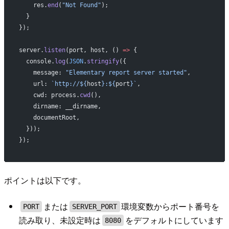
    res.
end
(
"Not Found"
);
  }
});
server.
listen
(port, host, () 
=>
 {
  console.
log
(
JSON
.
stringify
({
    message: 
"Elementary report server started"
,
    url: 
`http://${
host
}:${
port
}`
,
    cwd: process.
cwd
(),
    dirname: __dirname,
    documentRoot,
  }));
});
ポイントは以下です。
または
環境変数からポート番号を
PORT
SERVER_PORT
読み取り、未設定時は
をデフォルトにしています
8080