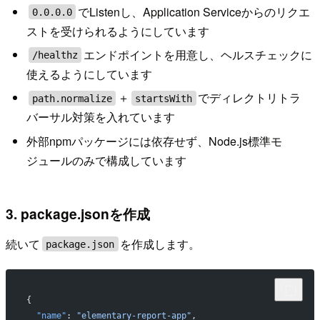
でListenし、Application Serviceからのリクエ
0.0.0.0
ストを受けられるようにしています
エンドポイントを用意し、ヘルスチェックに
/healthz
使えるようにしています
＋
でディレクトリトラ
path.normalize
startsWith
バーサル対策を入れています
外部npmパッケージには依存せず、Node.js標準モ
ジュールのみで構成しています
3. package.jsonを作成
続いて
を作成します。
package.json
{
  "name"
: 
"elementary-report-app"
,