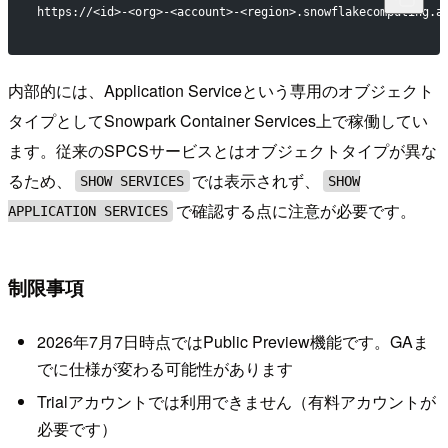
https://<id>-<org>-<account>-<region>.snowflakecomputing.a
内部的には、Application Serviceという専用のオブジェクト
タイプとしてSnowpark Container Services上で稼働してい
ます。従来のSPCSサービスとはオブジェクトタイプが異な
るため、
では表示されず、
SHOW SERVICES
SHOW
で確認する点に注意が必要です。
APPLICATION SERVICES
制限事項
2026年7月7日時点ではPublic Preview機能です。GAま
でに仕様が変わる可能性があります
Trialアカウントでは利用できません（有料アカウントが
必要です）