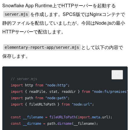
Snowflake App Runtime上でHTTPサーバーを起動する
を作成します。SPCS版ではNginxコンテナで
server.mjs
静的ファイルを配信していましたが、今回はNode.jsの最小
HTTPサーバーで配信します。
として以下の内容で
elementary-report-app/server.mjs
保存します。
// server.mjs
import
 http 
from
 "node:http"
;
import
 { readFile, stat, readdir } 
from
 "node:fs/promises"
import
 path 
from
 "node:path"
;
import
 { fileURLToPath } 
from
 "node:url"
;
const
 __filename
 =
 fileURLToPath
(
import
.
meta
.url);
const
 __dirname
 =
 path.
dirname
(__filename);