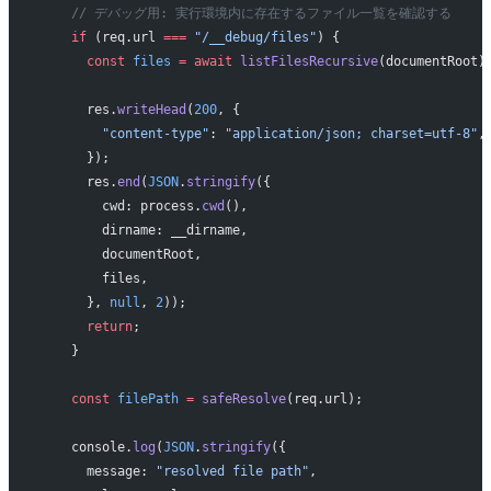
    // デバッグ用: 実行環境内に存在するファイル一覧を確認する
    if
 (req.url 
===
 "/__debug/files"
) {
      const
 files
 =
 await
 listFilesRecursive
(documentRoot)
      res.
writeHead
(
200
, {
        "content-type"
: 
"application/json; charset=utf-8"
,
      });
      res.
end
(
JSON
.
stringify
({
        cwd: process.
cwd
(),
        dirname: __dirname,
        documentRoot,
        files,
      }, 
null
, 
2
));
      return
;
    }
    const
 filePath
 =
 safeResolve
(req.url);
    console.
log
(
JSON
.
stringify
({
      message: 
"resolved file path"
,