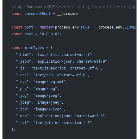
// App Runtime の実行パッケージ root をドキュメントルートにする
const
 documentRoot
 =
 __dirname;
const
 port
 =
 Number
(process.env.
PORT
 ||
 process.env.
SERVER
const
 host
 =
 "0.0.0.0"
;
const
 mimeTypes
 =
 {
  ".html"
: 
"text/html; charset=utf-8"
,
  ".json"
: 
"application/json; charset=utf-8"
,
  ".js"
: 
"text/javascript; charset=utf-8"
,
  ".css"
: 
"text/css; charset=utf-8"
,
  ".svg"
: 
"image/svg+xml"
,
  ".png"
: 
"image/png"
,
  ".jpg"
: 
"image/jpeg"
,
  ".jpeg"
: 
"image/jpeg"
,
  ".ico"
: 
"image/x-icon"
,
  ".map"
: 
"application/json; charset=utf-8"
,
  ".txt"
: 
"text/plain; charset=utf-8"
,
};