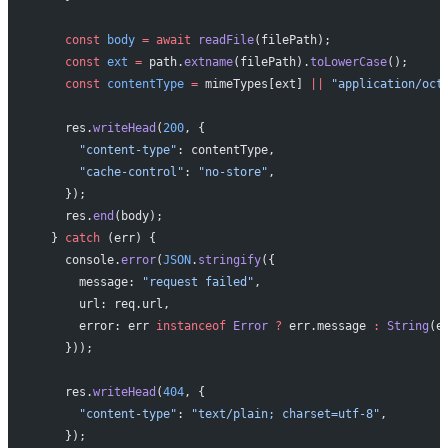
    const
 body
 =
 await
 readFile
(filePath);
    const
 ext
 =
 path.
extname
(filePath).
toLowerCase
();
    const
 contentType
 =
 mimeTypes[ext] 
||
 "application/oct
    res.
writeHead
(
200
, {
      "content-type"
: contentType,
      "cache-control"
: 
"no-store"
,
    });
    res.
end
(body);
  } 
catch
 (err) {
    console.
error
(
JSON
.
stringify
({
      message: 
"request failed"
,
      url: req.url,
      error: err 
instanceof
 Error
 ?
 err.message 
:
 String
(e
    }));
    res.
writeHead
(
404
, {
      "content-type"
: 
"text/plain; charset=utf-8"
,
    });