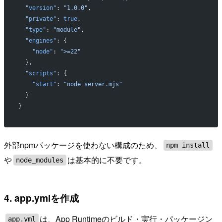
  "version"
: 
"1.0.0"
,
  "private"
: 
true
,
  "type"
: 
"module"
,
  "engines"
: {
    "node"
: 
">=22"
  },
  "scripts"
: {
    "start"
: 
"node server.mjs"
  }
}
外部npmパッケージを使わない構成のため、
npm install
や
は基本的に不要です。
node_modules
4. app.ymlを作成
は、App Runtimeのビルド・実行・パッケージン
app.yml