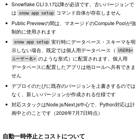
Snowflake CLI 3.17以降が必須です。古いバージョンで
は
コマンド自体が存在しません
snow app setup
Public Previewの間は、マネージドのCompute Poolが強
制的に使用されます
実行時にデータベース・スキーマを明
snow app setup
示しない場合、既定では個人用データベース（
USER$<
のような形式）に配置されます。個人用
ユーザー名>
データベースに配置したアプリは他ロールへ共有できま
せん
デプロイのたびに既存のバージョンを上書きするのでは
なく、新しいバージョンが作成される仕様です
対応スタックはNode.js/Next.js中心で、Python対応は計
画中とのことです（2026年7月7日時点）
自動一時停止とコストについて