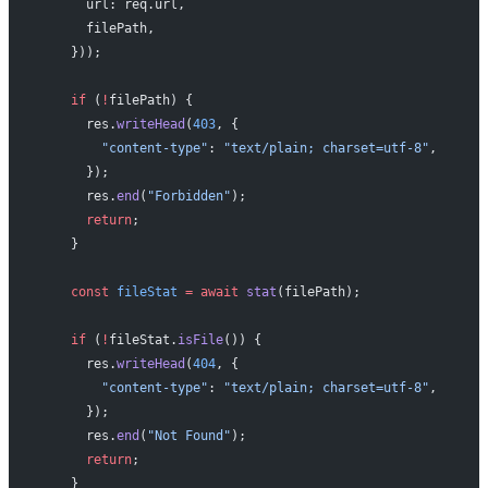
      url: req.url,
      filePath,
    }));
    if
 (
!
filePath) {
      res.
writeHead
(
403
, {
        "content-type"
: 
"text/plain; charset=utf-8"
,
      });
      res.
end
(
"Forbidden"
);
      return
;
    }
    const
 fileStat
 =
 await
 stat
(filePath);
    if
 (
!
fileStat.
isFile
()) {
      res.
writeHead
(
404
, {
        "content-type"
: 
"text/plain; charset=utf-8"
,
      });
      res.
end
(
"Not Found"
);
      return
;
    }