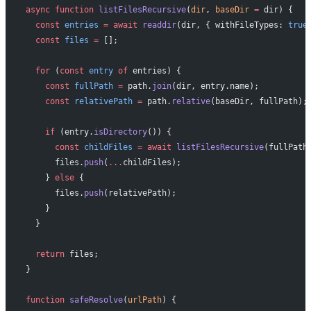
async
 function
 listFilesRecursive
(
dir
, 
baseDir
 =
 dir) {
  const
 entries
 =
 await
 readdir
(dir, { withFileTypes: 
true
  const
 files
 =
 [];
  for
 (
const
 entry
 of
 entries) {
    const
 fullPath
 =
 path.
join
(dir, entry.name);
    const
 relativePath
 =
 path.
relative
(baseDir, fullPath);
    if
 (entry.
isDirectory
()) {
      const
 childFiles
 =
 await
 listFilesRecursive
(fullPath
      files.
push
(
...
childFiles);
    } 
else
 {
      files.
push
(relativePath);
    }
  }
  return
 files;
}
function
 safeResolve
(
urlPath
) {