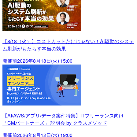
【8/18（火）】コストカットだけじゃない！AI駆動のシステ
ム刷新がもたらす本当の効果
開催前
2026年8月18日(火) 15:00
【AI/AWS/アプリ/データ案件特集】ITフリーランス向け
「CMパートナーズ」 説明会 by クラスメソッド
開催前
2026年8月12日(水) 19:00