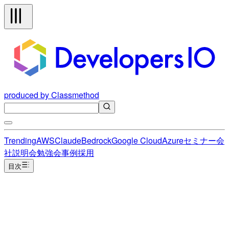
produced by Classmethod
Trending
AWS
Claude
Bedrock
Google Cloud
Azure
セミナー
会
社説明会
勉強会
事例
採用
目次