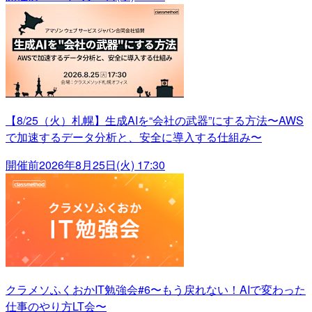
【8/25（火）札幌】生成AIを“会社の武器”にする方法〜AWS
で加速するデータ分析と、安全に導入する仕組み〜
開催前
2026年8月25日(火) 17:30
クラメソふくおかIT勉強会#6〜もう戻れない！AIで変わった
仕事のやり方LT会〜