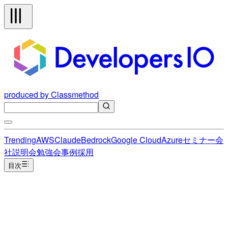
produced by Classmethod
Trending
AWS
Claude
Bedrock
Google Cloud
Azure
セミナー
会
社説明会
勉強会
事例
採用
目次