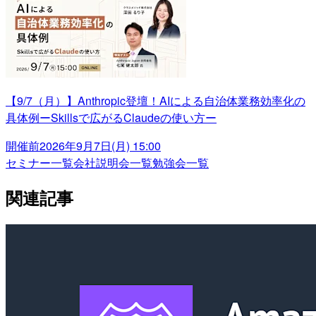
【9/7（月）】Anthropic登壇！AIによる自治体業務効率化の
具体例ーSkillsで広がるClaudeの使い方ー
開催前
2026年9月7日(月) 15:00
セミナー一覧
会社説明会一覧
勉強会一覧
関連記事