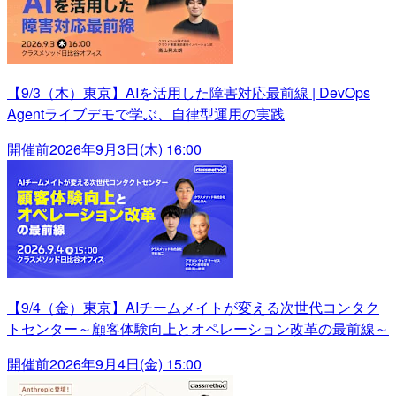
【9/3（木）東京】AIを活用した障害対応最前線 | DevOps
Agentライブデモで学ぶ、自律型運用の実践
開催前
2026年9月3日(木) 16:00
【9/4（金）東京】AIチームメイトが変える次世代コンタク
トセンター～顧客体験向上とオペレーション改革の最前線～
開催前
2026年9月4日(金) 15:00