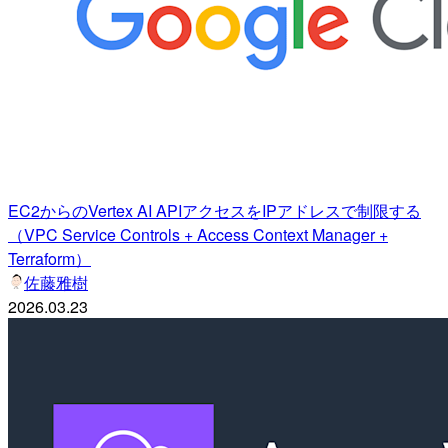
EC2からのVertex AI APIアクセスをIPアドレスで制限する
（VPC Service Controls + Access Context Manager +
Terraform）
佐藤雅樹
2026.03.23