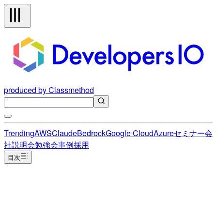
produced by Classmethod
Trending
AWS
Claude
Bedrock
Google Cloud
Azure
セミナー
会
社説明会
勉強会
事例
採用
目次