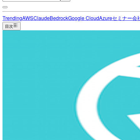
Trending
AWS
Claude
Bedrock
Google Cloud
Azure
セミナー
会
目次