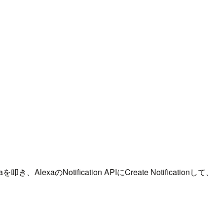
xaのNotification APIにCreate Notificationして、