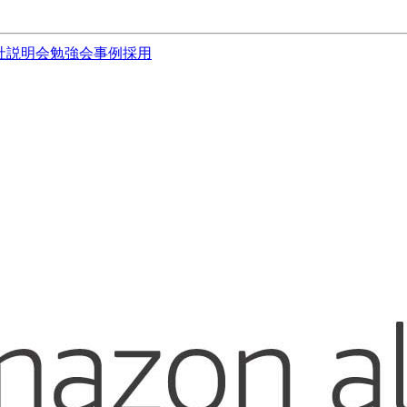
社説明会
勉強会
事例
採用