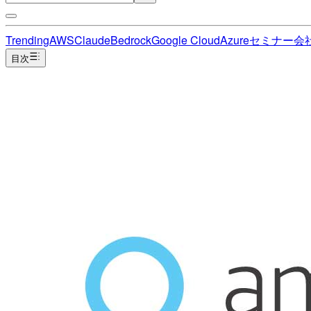
Trending
AWS
Claude
Bedrock
Google Cloud
Azure
セミナー
会
目次