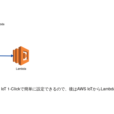
 1-Clickで簡単に設定できるので、後はAWS IoTからLambdaを叩き、Ale