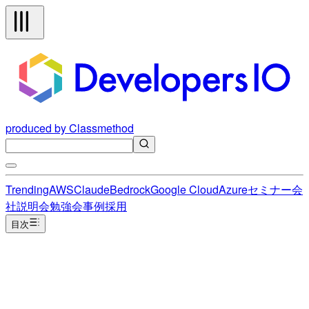
produced by Classmethod
Trending
AWS
Claude
Bedrock
Google Cloud
Azure
セミナー
会
社説明会
勉強会
事例
採用
目次