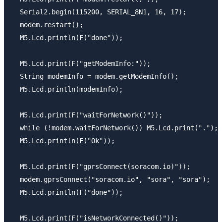
  Serial2.begin(115200, SERIAL_8N1, 16, 17);

  modem.restart();

  M5.Lcd.println(F("done"));

  M5.Lcd.print(F("getModemInfo:"));

  String modemInfo = modem.getModemInfo();

  M5.Lcd.println(modemInfo);

  M5.Lcd.print(F("waitForNetwork()"));

  while (!modem.waitForNetwork()) M5.Lcd.print(".");

  M5.Lcd.println(F("Ok"));

  M5.Lcd.print(F("gprsConnect(soracom.io)"));

  modem.gprsConnect("soracom.io", "sora", "sora");

  M5.Lcd.println(F("done"));

  M5.Lcd.print(F("isNetworkConnected()"));
