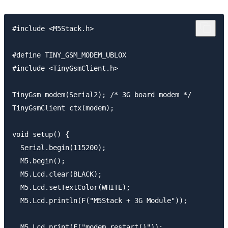
#include <M5Stack.h>

#define TINY_GSM_MODEM_UBLOX

#include <TinyGsmClient.h>

TinyGsm modem(Serial2); /* 3G board modem */

TinyGsmClient ctx(modem);

void setup() {

  Serial.begin(115200);

  M5.begin();

  M5.Lcd.clear(BLACK);

  M5.Lcd.setTextColor(WHITE);

  M5.Lcd.println(F("M5Stack + 3G Module"));

  M5.Lcd.print(F("modem.restart()"));
