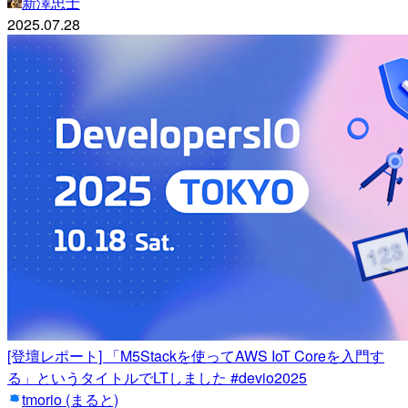
新澤忠士
2025.07.28
[登壇レポート] 「M5Stackを使ってAWS IoT Coreを入門す
る」というタイトルでLTしました #devio2025
tmorio (まると)