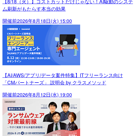
【8/18（火）】コストカットだけじゃない！AI駆動のシステ
ム刷新がもたらす本当の効果
開催前
2026年8月18日(火) 15:00
【AI/AWS/アプリ/データ案件特集】ITフリーランス向け
「CMパートナーズ」 説明会 by クラスメソッド
開催前
2026年8月12日(水) 19:00