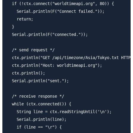
  if (!ctx.connect("worldtimeapi.org", 80)) {

    Serial.println(F("Connect failed."));

    return;

  }

  Serial.println(F("connected."));

  /* send request */

  ctx.println("GET /api/timezone/Asia/Tokyo.txt HTTP/
  ctx.println("Host: worldtimeapi.org");

  ctx.println();

  Serial.println("sent.");

  /* receive response */

  while (ctx.connected()) {

    String line = ctx.readStringUntil('\n');

    Serial.println(line);

    if (line == "\r") {
