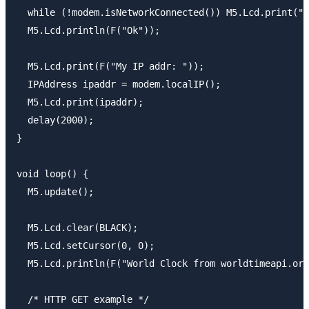
  while (!modem.isNetworkConnected()) M5.Lcd.print(".
  M5.Lcd.println(F("Ok"));

  M5.Lcd.print(F("My IP addr: "));

  IPAddress ipaddr = modem.localIP();

  M5.Lcd.print(ipaddr);

  delay(2000);

}

void loop() {

  M5.update();

  M5.Lcd.clear(BLACK);

  M5.Lcd.setCursor(0, 0);

  M5.Lcd.println(F("World Clock from worldtimeapi.org
  /* HTTP GET example */
