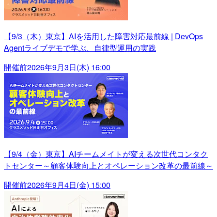
【9/3（木）東京】AIを活用した障害対応最前線 | DevOps
Agentライブデモで学ぶ、自律型運用の実践
開催前
2026年9月3日(木) 16:00
【9/4（金）東京】AIチームメイトが変える次世代コンタク
トセンター～顧客体験向上とオペレーション改革の最前線～
開催前
2026年9月4日(金) 15:00