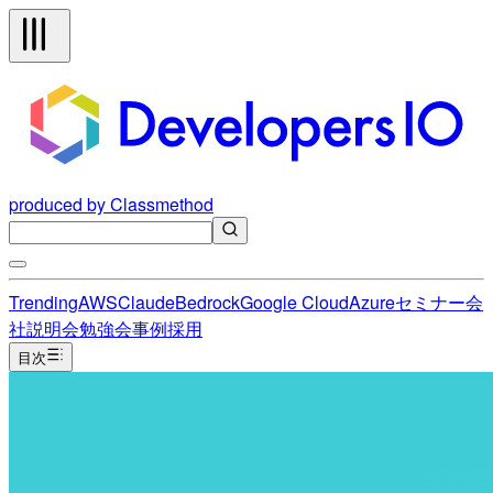
produced by Classmethod
Trending
AWS
Claude
Bedrock
Google Cloud
Azure
セミナー
会
社説明会
勉強会
事例
採用
目次