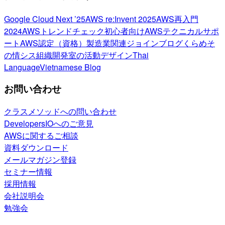
Google Cloud Next ’25
AWS re:Invent 2025
AWS再入門
2024
AWSトレンドチェック
初心者向け
AWSテクニカルサポ
ート
AWS認定（資格）
製造業関連
ジョインブログ
くらめそ
の情シス
組織開発室の活動
デザイン
Thai
Language
Vietnamese Blog
お問い合わせ
クラスメソッドへの問い合わせ
DevelopersIOへのご意見
AWSに関するご相談
資料ダウンロード
メールマガジン登録
セミナー情報
採用情報
会社説明会
勉強会