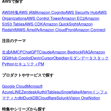
AWSで探す
AWS特集
AWS IAM
Amazon Cognito
AWS Security Hub
AWS
Organizations
AWS Control Tower
Amazon EC2
Amazon
S3
S3 Tables
AWS CDK
Amazon QuickSight
Amazon
Redshift
AWS Amplify
Amazon CloudFront
Amazon Connect
注目のテーマ
生成AI
MCP
ChatGPT
Claude
Amazon Bedrock
RAG
Amazon
Q
GitHub Copilot
Devin
Cursor
Obsidian
モダンデータスタック
Python
セキュリティ
PM
プロダクトやサービスで探す
Google Cloud
Microsoft
Azure
LINE
Zendesk
Auth0
Tableau
Snowflake
Alteryx
インフォ
マティカ
dbt
DuckDB
Cloudflare
Splunk
Vision One
Notion
特集やシリーズから探す