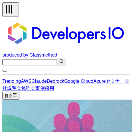
produced by Classmethod
Trending
AWS
Claude
Bedrock
Google Cloud
Azure
セミナー
会
社説明会
勉強会
事例
採用
目次