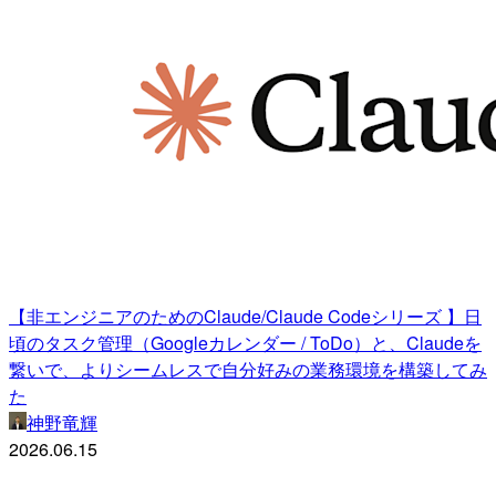
【非エンジニアのためのClaude/Claude Codeシリーズ 】日
頃のタスク管理（Googleカレンダー / ToDo）と、Claudeを
繋いで、よりシームレスで自分好みの業務環境を構築してみ
た
神野竜輝
2026.06.15