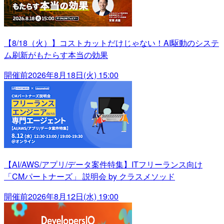
【8/18（火）】コストカットだけじゃない！AI駆動のシステ
ム刷新がもたらす本当の効果
開催前
2026年8月18日(火) 15:00
【AI/AWS/アプリ/データ案件特集】ITフリーランス向け
「CMパートナーズ」 説明会 by クラスメソッド
開催前
2026年8月12日(水) 19:00