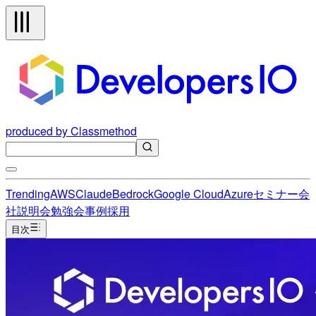
produced by Classmethod
Trending
AWS
Claude
Bedrock
Google Cloud
Azure
セミナー
会
社説明会
勉強会
事例
採用
目次