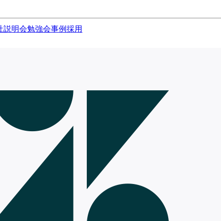
社説明会
勉強会
事例
採用