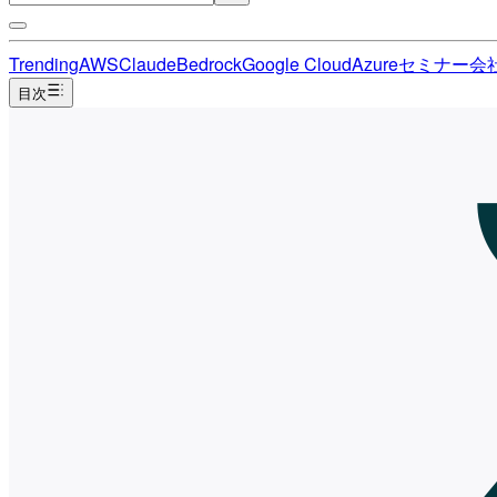
Trending
AWS
Claude
Bedrock
Google Cloud
Azure
セミナー
会
目次