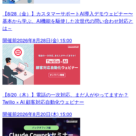
【8/28（金）】カスタマーサポートAI導入デモウェビナー〜
基本から学ぶ、AI機能を駆使した次世代の問い合わせ対応と
は～
開催前
2026年8月28日(金) 15:00
【8/20（木）】電話の一次対応、まだ人がやってますか？
Twilio × AI 顧客対応自動化ウェビナー
開催前
2026年8月20日(木) 15:00