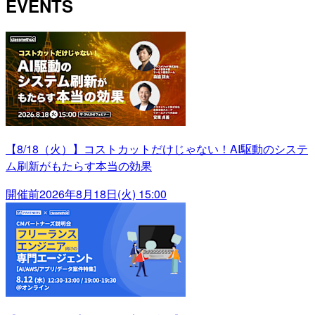
EVENTS
【8/18（火）】コストカットだけじゃない！AI駆動のシステ
ム刷新がもたらす本当の効果
開催前
2026年8月18日(火) 15:00