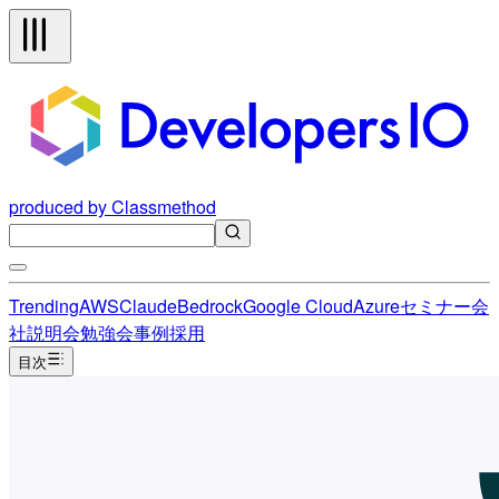
produced by Classmethod
Trending
AWS
Claude
Bedrock
Google Cloud
Azure
セミナー
会
社説明会
勉強会
事例
採用
目次