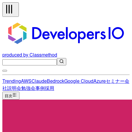
produced by Classmethod
Trending
AWS
Claude
Bedrock
Google Cloud
Azure
セミナー
会
社説明会
勉強会
事例
採用
目次