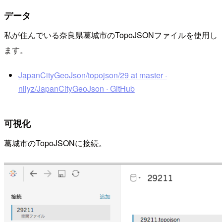
データ
私が住んでいる奈良県葛城市のTopoJSONファイルを使用し
ます。
JapanCityGeoJson/topojson/29 at master ·
niiyz/JapanCityGeoJson · GitHub
可視化
葛城市のTopoJSONに接続。