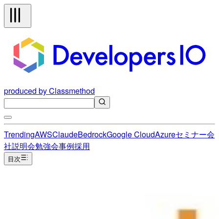
produced by Classmethod
Trending
AWS
Claude
Bedrock
Google Cloud
Azure
セミナー
会
社説明会
勉強会
事例
採用
目次