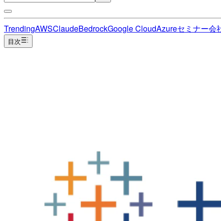
Trending
AWS
Claude
Bedrock
Google Cloud
Azure
セミナー
会
目次