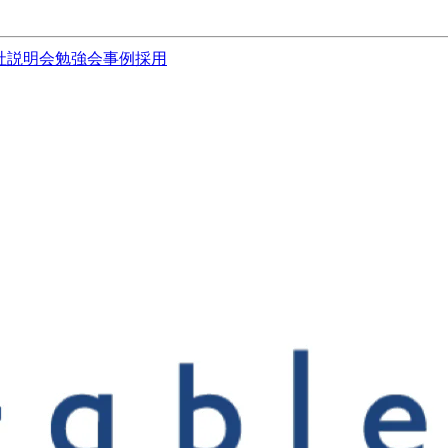
社説明会
勉強会
事例
採用