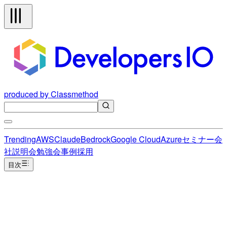
produced by Classmethod
Trending
AWS
Claude
Bedrock
Google Cloud
Azure
セミナー
会
社説明会
勉強会
事例
採用
目次