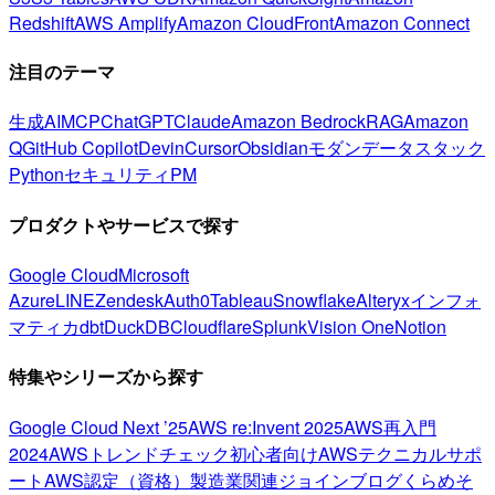
Redshift
AWS Amplify
Amazon CloudFront
Amazon Connect
注目のテーマ
生成AI
MCP
ChatGPT
Claude
Amazon Bedrock
RAG
Amazon
Q
GitHub Copilot
Devin
Cursor
Obsidian
モダンデータスタック
Python
セキュリティ
PM
プロダクトやサービスで探す
Google Cloud
Microsoft
Azure
LINE
Zendesk
Auth0
Tableau
Snowflake
Alteryx
インフォ
マティカ
dbt
DuckDB
Cloudflare
Splunk
Vision One
Notion
特集やシリーズから探す
Google Cloud Next ’25
AWS re:Invent 2025
AWS再入門
2024
AWSトレンドチェック
初心者向け
AWSテクニカルサポ
ート
AWS認定（資格）
製造業関連
ジョインブログ
くらめそ