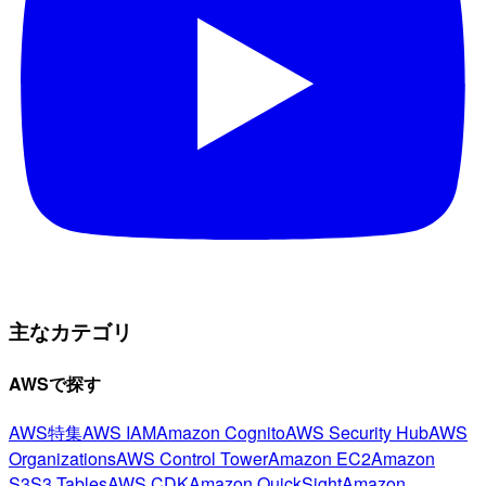
主なカテゴリ
AWSで探す
AWS特集
AWS IAM
Amazon Cognito
AWS Security Hub
AWS
Organizations
AWS Control Tower
Amazon EC2
Amazon
S3
S3 Tables
AWS CDK
Amazon QuickSight
Amazon