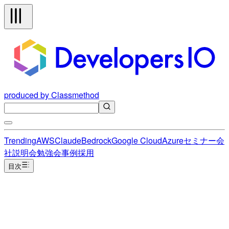
produced by Classmethod
Trending
AWS
Claude
Bedrock
Google Cloud
Azure
セミナー
会
社説明会
勉強会
事例
採用
目次