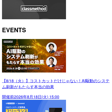
EVENTS
【8/18（火）】コストカットだけじゃない！AI駆動のシステ
ム刷新がもたらす本当の効果
開催前
2026年8月18日(火) 15:00