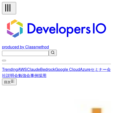
produced by Classmethod
Trending
AWS
Claude
Bedrock
Google Cloud
Azure
セミナー
会
社説明会
勉強会
事例
採用
目次