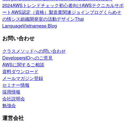
2024
AWSトレンドチェック
初心者向け
AWSテクニカルサポ
ート
AWS認定（資格）
製造業関連
ジョインブログ
くらめそ
の情シス
組織開発室の活動
デザイン
Thai
Language
Vietnamese Blog
お問い合わせ
クラスメソッドへの問い合わせ
DevelopersIOへのご意見
AWSに関するご相談
資料ダウンロード
メールマガジン登録
セミナー情報
採用情報
会社説明会
勉強会
運営会社