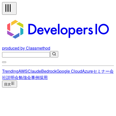
produced by Classmethod
Trending
AWS
Claude
Bedrock
Google Cloud
Azure
セミナー
会
社説明会
勉強会
事例
採用
目次