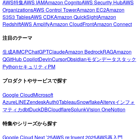
AWS特集
AWS IAM
Amazon Cognito
AWS Security Hub
AWS
Organizations
AWS Control Tower
Amazon EC2
Amazon
S3
S3 Tables
AWS CDK
Amazon QuickSight
Amazon
Redshift
AWS Amplify
Amazon CloudFront
Amazon Connect
注目のテーマ
生成AI
MCP
ChatGPT
Claude
Amazon Bedrock
RAG
Amazon
Q
GitHub Copilot
Devin
Cursor
Obsidian
モダンデータスタック
Python
セキュリティ
PM
プロダクトやサービスで探す
Google Cloud
Microsoft
Azure
LINE
Zendesk
Auth0
Tableau
Snowflake
Alteryx
インフォ
マティカ
dbt
DuckDB
Cloudflare
Splunk
Vision One
Notion
特集やシリーズから探す
Google Cloud Next ’25
AWS re:Invent 2025
AWS再入門