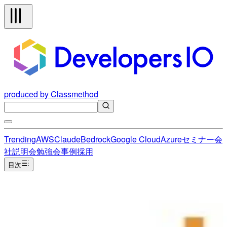
produced by Classmethod
Trending
AWS
Claude
Bedrock
Google Cloud
Azure
セミナー
会
社説明会
勉強会
事例
採用
目次