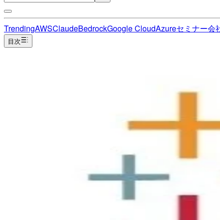
Trending
AWS
Claude
Bedrock
Google Cloud
Azure
セミナー
会
目次