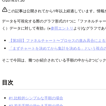
2016.01.30
この記事は公開されてから1年以上経過しています。情報
データを可視化する際のグラフ形式の1つに『ファネルチャ
く）データに対して有効』(※
参照エントリ
より)なグラフであ
【第3回】ファネルチャート〜プロセスの進み具合による変化を確認
「まずチャートを決めてから集計を決める」という視点の重要性
そこで今回は、幾つか紹介されている手順の中から2つピッ
目次
#1.比較的シンプルな手順の場合
#2.若干手間の掛かる手順の場合