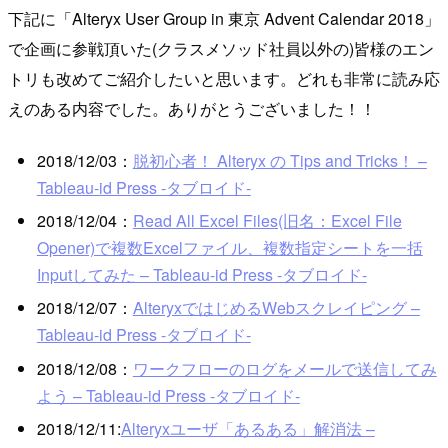
下記に「Alteryx User Group in 東京 Advent Calendar 2018」
で企画に参戦頂いた(クラスメソッド社員以外の)皆様のエン
トリも改めてご紹介したいと思います。どれも非常に読み応
えのある内容でした。ありがとうございました！！
2018/12/03：
脱初心者！ Alteryx の Tips and Tricks！ –
Tableau-id Press -タブロイド-
2018/12/04：
Read All Excel Files(旧名：Excel File
Opener)で複数Excelファイル、複数指定シートを一括
Inputしてみた – Tableau-id Press -タブロイド-
2018/12/07：
AlteryxではじめるWebスクレイピング –
Tableau-id Press -タブロイド-
2018/12/08：
ワークフローのログをメールで送信してみ
よう – Tableau-id Press -タブロイド-
2018/12/11:
Alteryxユーザ「あるある」解消法 –