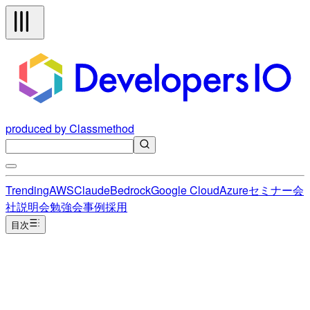
produced by Classmethod
Trending
AWS
Claude
Bedrock
Google Cloud
Azure
セミナー
会
社説明会
勉強会
事例
採用
目次