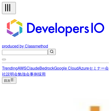
produced by Classmethod
Trending
AWS
Claude
Bedrock
Google Cloud
Azure
セミナー
会
社説明会
勉強会
事例
採用
目次