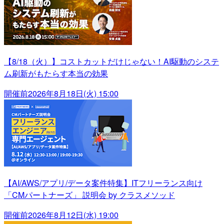
【8/18（火）】コストカットだけじゃない！AI駆動のシステ
ム刷新がもたらす本当の効果
開催前
2026年8月18日(火) 15:00
【AI/AWS/アプリ/データ案件特集】ITフリーランス向け
「CMパートナーズ」 説明会 by クラスメソッド
開催前
2026年8月12日(水) 19:00