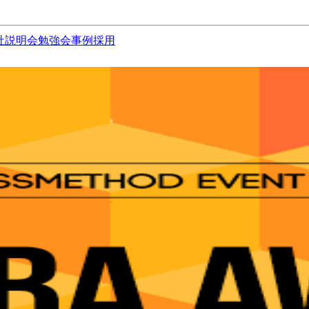
社説明会
勉強会
事例
採用