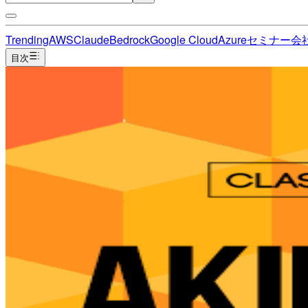
Trending
AWS
Claude
Bedrock
Google Cloud
Azure
セミナー
会
目次