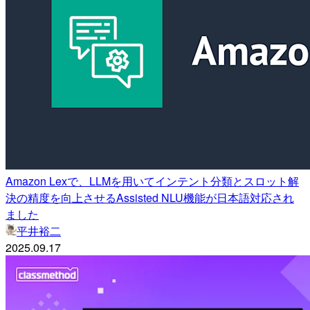
Amazon Lexで、LLMを用いてインテント分類とスロット解
決の精度を向上させるAssisted NLU機能が日本語対応され
ました
平井裕二
2025.09.17