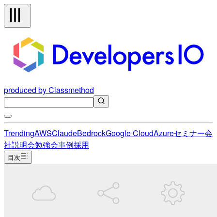
produced by Classmethod
Trending
AWS
Claude
Bedrock
Google Cloud
Azure
セミナー
会
社説明会
勉強会
事例
採用
目次