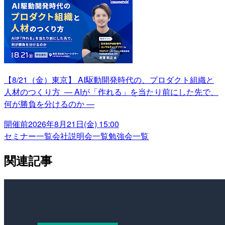
【8/21（金）東京】 AI駆動開発時代の、プロダクト組織と
人材のつくり方 ― AIが「作れる」を当たり前にした先で、
何が勝負を分けるのか ―
開催前
2026年8月21日(金) 15:00
セミナー一覧
会社説明会一覧
勉強会一覧
関連記事