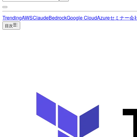
Trending
AWS
Claude
Bedrock
Google Cloud
Azure
セミナー
会
目次