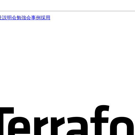
社説明会
勉強会
事例
採用