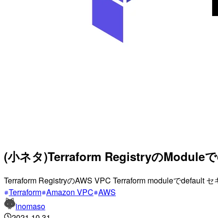
(小ネタ)Terraform RegistryのM
Terraform RegistryのAWS VPC Terraform mod
Terraform
Amazon VPC
AWS
inomaso
2021.10.31