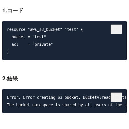
1.コード
resource "aws_s3_bucket" "test" {

  bucket = "test"

  acl    = "private"

2.結果
Error: Error creating S3 bucket: BucketAlreadyExists: