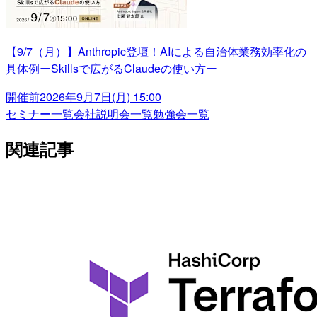
【9/7（月）】Anthropic登壇！AIによる自治体業務効率化の
具体例ーSkillsで広がるClaudeの使い方ー
開催前
2026年9月7日(月) 15:00
セミナー一覧
会社説明会一覧
勉強会一覧
関連記事