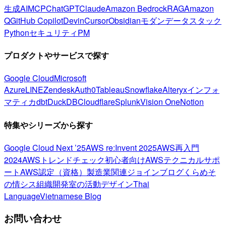
生成AI
MCP
ChatGPT
Claude
Amazon Bedrock
RAG
Amazon
Q
GitHub Copilot
Devin
Cursor
Obsidian
モダンデータスタック
Python
セキュリティ
PM
プロダクトやサービスで探す
Google Cloud
Microsoft
Azure
LINE
Zendesk
Auth0
Tableau
Snowflake
Alteryx
インフォ
マティカ
dbt
DuckDB
Cloudflare
Splunk
Vision One
Notion
特集やシリーズから探す
Google Cloud Next ’25
AWS re:Invent 2025
AWS再入門
2024
AWSトレンドチェック
初心者向け
AWSテクニカルサポ
ート
AWS認定（資格）
製造業関連
ジョインブログ
くらめそ
の情シス
組織開発室の活動
デザイン
Thai
Language
Vietnamese Blog
お問い合わせ