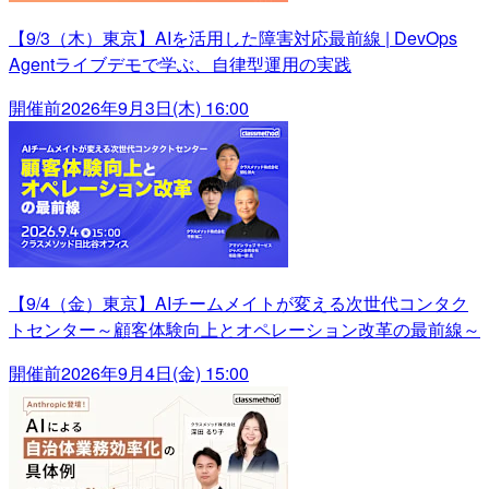
【9/3（木）東京】AIを活用した障害対応最前線 | DevOps
Agentライブデモで学ぶ、自律型運用の実践
開催前
2026年9月3日(木) 16:00
【9/4（金）東京】AIチームメイトが変える次世代コンタク
トセンター～顧客体験向上とオペレーション改革の最前線～
開催前
2026年9月4日(金) 15:00