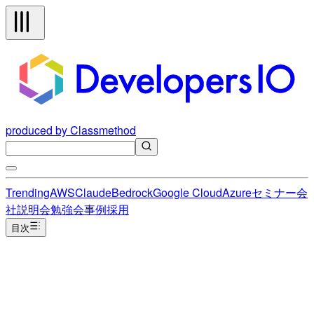
produced by Classmethod
Trending
AWS
Claude
Bedrock
Google Cloud
Azure
セミナー
会
社説明会
勉強会
事例
採用
目次