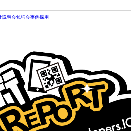
社説明会
勉強会
事例
採用