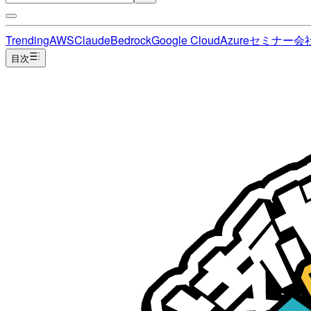
Trending
AWS
Claude
Bedrock
Google Cloud
Azure
セミナー
会
目次