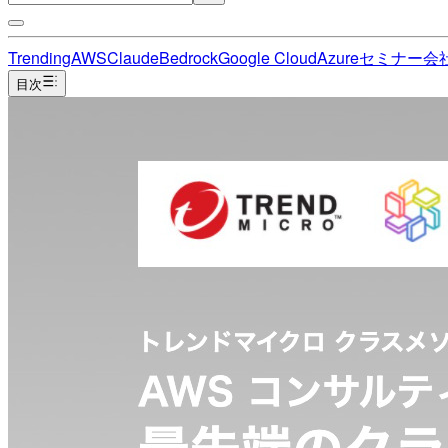
Trending
AWS
Claude
Bedrock
Google Cloud
Azure
セミナー
会
目次