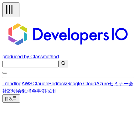
produced by Classmethod
Trending
AWS
Claude
Bedrock
Google Cloud
Azure
セミナー
会
社説明会
勉強会
事例
採用
目次