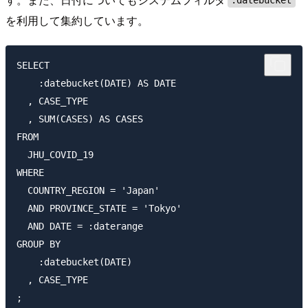
:datebucket
を利用して集約しています。
SELECT

    :datebucket(DATE) AS DATE

  , CASE_TYPE

  , SUM(CASES) AS CASES

FROM

  JHU_COVID_19

WHERE

  COUNTRY_REGION = 'Japan'

  AND PROVINCE_STATE = 'Tokyo'

  AND DATE = :daterange

GROUP BY

    :datebucket(DATE)

  , CASE_TYPE
