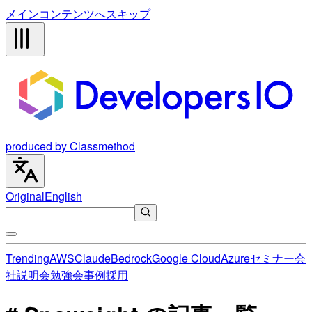
メインコンテンツへスキップ
produced by Classmethod
Original
English
Trending
AWS
Claude
Bedrock
Google Cloud
Azure
セミナー
会
社説明会
勉強会
事例
採用