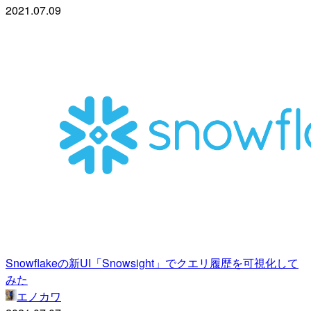
2021.07.09
Snowflakeの新UI「Snowsight」でクエリ履歴を可視化して
みた
エノカワ