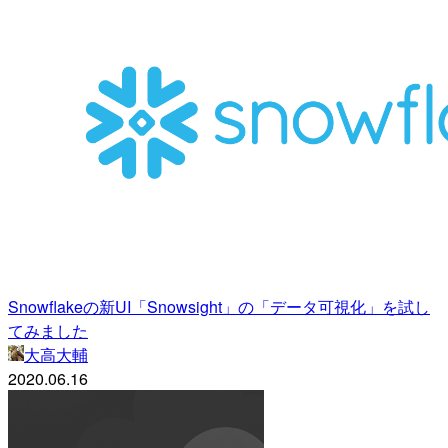
Snowflakeの新UI「Snowsight」の「データ可視化」を試し
てみました
大高大輔
2020.06.16