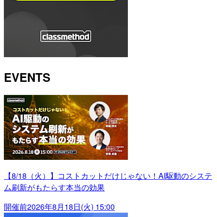
EVENTS
【8/18（火）】コストカットだけじゃない！AI駆動のシステ
ム刷新がもたらす本当の効果
開催前
2026年8月18日(火) 15:00