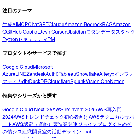
注目のテーマ
生成AI
MCP
ChatGPT
Claude
Amazon Bedrock
RAG
Amazon
Q
GitHub Copilot
Devin
Cursor
Obsidian
モダンデータスタック
Python
セキュリティ
PM
プロダクトやサービスで探す
Google Cloud
Microsoft
Azure
LINE
Zendesk
Auth0
Tableau
Snowflake
Alteryx
インフォ
マティカ
dbt
DuckDB
Cloudflare
Splunk
Vision One
Notion
特集やシリーズから探す
Google Cloud Next ’25
AWS re:Invent 2025
AWS再入門
2024
AWSトレンドチェック
初心者向け
AWSテクニカルサポ
ート
AWS認定（資格）
製造業関連
ジョインブログ
くらめそ
の情シス
組織開発室の活動
デザイン
Thai