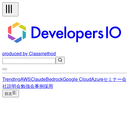
produced by Classmethod
Trending
AWS
Claude
Bedrock
Google Cloud
Azure
セミナー
会
社説明会
勉強会
事例
採用
目次