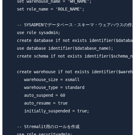
    set warehouse_name = 'WH_NAME';

    set role_name = 'ROLE_NAME';

    -- SYSADMINでデータベース・スキーマ・ウェアハウスの作成
    use role sysadmin;

    create database if not exists identifier($databas
    use database identifier($database_name);

    create schema if not exists identifier($schema_na
    create warehouse if not exists identifier($wareho
       warehouse_size = xsmall

       warehouse_type = standard

       auto_suspend = 60

       auto_resume = true

       initially_suspended = true;

    -- Stremalit用のロールを作成

    use role securityadmin;
