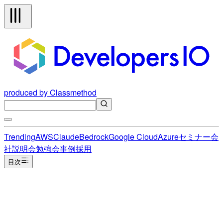
produced by Classmethod
Trending
AWS
Claude
Bedrock
Google Cloud
Azure
セミナー
会
社説明会
勉強会
事例
採用
目次