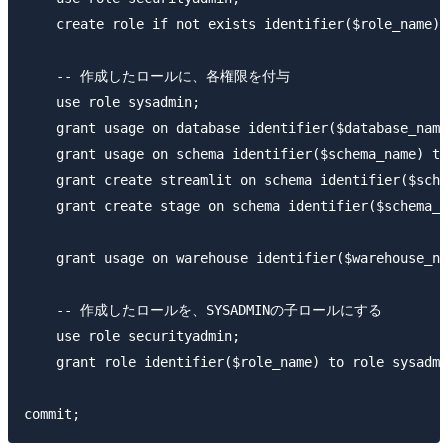
    create role if not exists identifier($role_name);

    -- 作成したロールに、各権限を付与

    use role sysadmin;

    grant usage on database identifier($database_name
    grant usage on schema identifier($schema_name) to
    grant create streamlit on schema identifier($sche
    grant create stage on schema identifier($schema_n
    grant usage on warehouse identifier($warehouse_na
    -- 作成したロールを、SYSADMINの子ロールにする

    use role securityadmin;

    grant role identifier($role_name) to role sysadmi