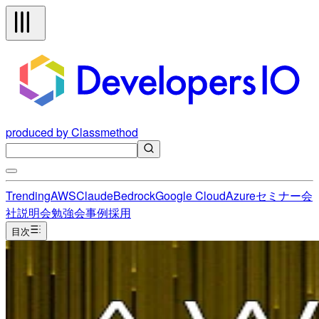
produced by Classmethod
Trending
AWS
Claude
Bedrock
Google Cloud
Azure
セミナー
会
社説明会
勉強会
事例
採用
目次