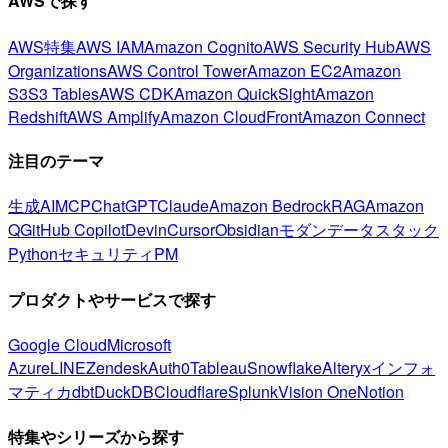
AWSで探す
AWS特集
AWS IAM
Amazon Cognito
AWS Security Hub
AWS
Organizations
AWS Control Tower
Amazon EC2
Amazon
S3
S3 Tables
AWS CDK
Amazon QuickSight
Amazon
Redshift
AWS Amplify
Amazon CloudFront
Amazon Connect
注目のテーマ
生成AI
MCP
ChatGPT
Claude
Amazon Bedrock
RAG
Amazon
Q
GitHub Copilot
Devin
Cursor
Obsidian
モダンデータスタック
Python
セキュリティ
PM
プロダクトやサービスで探す
Google Cloud
Microsoft
Azure
LINE
Zendesk
Auth0
Tableau
Snowflake
Alteryx
インフォ
マティカ
dbt
DuckDB
Cloudflare
Splunk
Vision One
Notion
特集やシリーズから探す