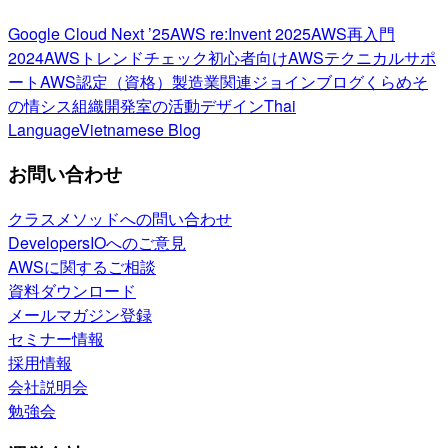
Google Cloud Next ’25
AWS re:Invent 2025
AWS再入門
2024
AWSトレンドチェック
初心者向け
AWSテクニカルサポ
ート
AWS認定（資格）
製造業関連
ジョインブログ
くらめそ
の情シス
組織開発室の活動
デザイン
Thai
Language
Vietnamese Blog
お問い合わせ
クラスメソッドへの問い合わせ
DevelopersIOへのご意見
AWSに関するご相談
資料ダウンロード
メールマガジン登録
セミナー情報
採用情報
会社説明会
勉強会