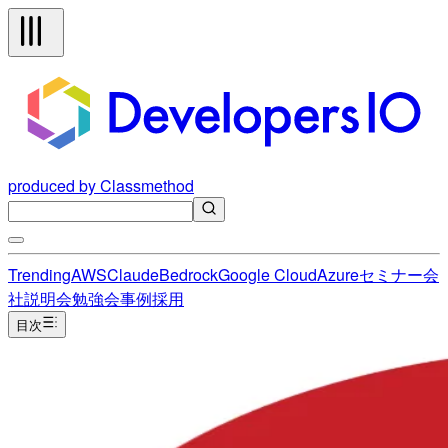
produced by Classmethod
Trending
AWS
Claude
Bedrock
Google Cloud
Azure
セミナー
会
社説明会
勉強会
事例
採用
目次