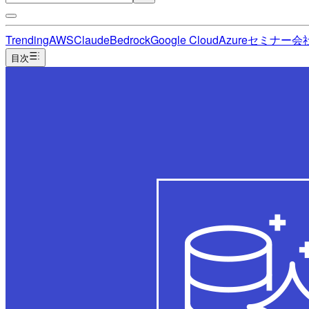
Trending
AWS
Claude
Bedrock
Google Cloud
Azure
セミナー
会
目次