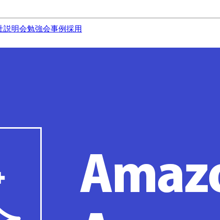
社説明会
勉強会
事例
採用