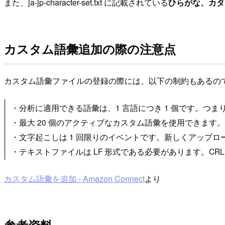
また、ja-jp-character-set.txt に記載されている
ひらがな、カタ
カスタム語彙追加の際の注意点
カスタム語彙ファイルの登録の際には、以下の制約もあるの
・分析に適用できる語彙は、1 言語につき 1 個です。つまり
・最大 20 個のアクティブなカスタム語彙を使用できます
・文字起こしは 1 回限りのイベントです。新しくアップ
・テキストファイルは LF 形式である必要があります。CRLF 
カスタム語彙を追加 - Amazon Connect
より
参考資料