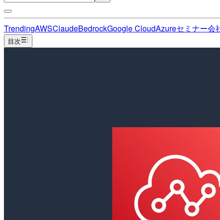
Trending
AWS
Claude
Bedrock
Google Cloud
Azure
セミナー
会
目次