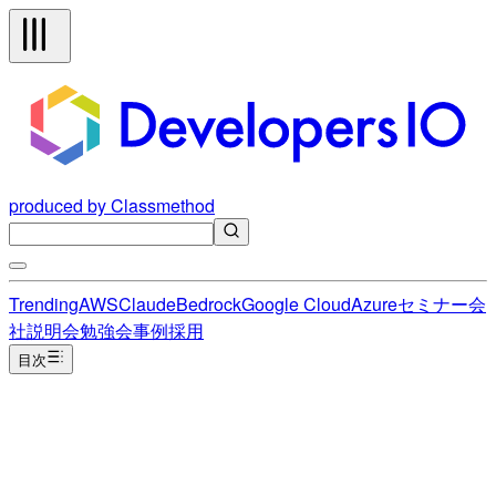
produced by Classmethod
Trending
AWS
Claude
Bedrock
Google Cloud
Azure
セミナー
会
社説明会
勉強会
事例
採用
目次