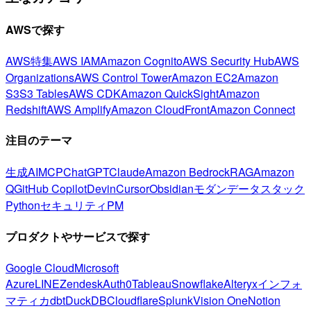
AWSで探す
AWS特集
AWS IAM
Amazon Cognito
AWS Security Hub
AWS
Organizations
AWS Control Tower
Amazon EC2
Amazon
S3
S3 Tables
AWS CDK
Amazon QuickSight
Amazon
Redshift
AWS Amplify
Amazon CloudFront
Amazon Connect
注目のテーマ
生成AI
MCP
ChatGPT
Claude
Amazon Bedrock
RAG
Amazon
Q
GitHub Copilot
Devin
Cursor
Obsidian
モダンデータスタック
Python
セキュリティ
PM
プロダクトやサービスで探す
Google Cloud
Microsoft
Azure
LINE
Zendesk
Auth0
Tableau
Snowflake
Alteryx
インフォ
マティカ
dbt
DuckDB
Cloudflare
Splunk
Vision One
Notion