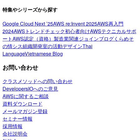
特集やシリーズから探す
Google Cloud Next ’25
AWS re:Invent 2025
AWS再入門
2024
AWSトレンドチェック
初心者向け
AWSテクニカルサポ
ート
AWS認定（資格）
製造業関連
ジョインブログ
くらめそ
の情シス
組織開発室の活動
デザイン
Thai
Language
Vietnamese Blog
お問い合わせ
クラスメソッドへの問い合わせ
DevelopersIOへのご意見
AWSに関するご相談
資料ダウンロード
メールマガジン登録
セミナー情報
採用情報
会社説明会