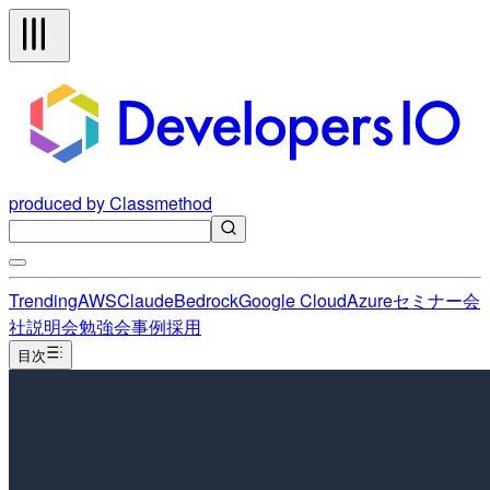
produced by Classmethod
Trending
AWS
Claude
Bedrock
Google Cloud
Azure
セミナー
会
社説明会
勉強会
事例
採用
目次