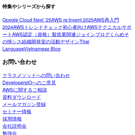
特集やシリーズから探す
Google Cloud Next ’25
AWS re:Invent 2025
AWS再入門
2024
AWSトレンドチェック
初心者向け
AWSテクニカルサポ
ート
AWS認定（資格）
製造業関連
ジョインブログ
くらめそ
の情シス
組織開発室の活動
デザイン
Thai
Language
Vietnamese Blog
お問い合わせ
クラスメソッドへの問い合わせ
DevelopersIOへのご意見
AWSに関するご相談
資料ダウンロード
メールマガジン登録
セミナー情報
採用情報
会社説明会
勉強会