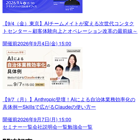
【9/4（金）東京】AIチームメイトが変える次世代コンタク
トセンター～顧客体験向上とオペレーション改革の最前線～
開催前
2026年9月4日(金) 15:00
【9/7（月）】Anthropic登壇！AIによる自治体業務効率化の
具体例ーSkillsで広がるClaudeの使い方ー
開催前
2026年9月7日(月) 15:00
セミナー一覧
会社説明会一覧
勉強会一覧