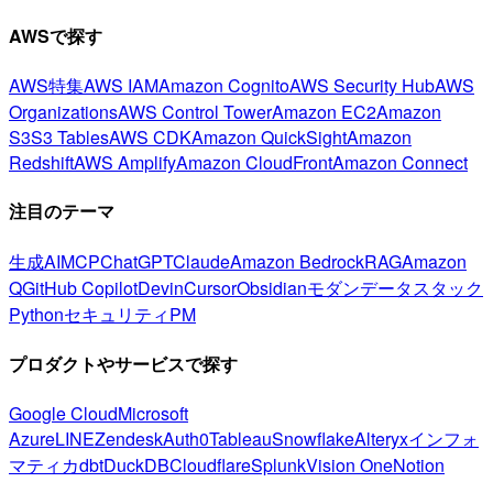
AWSで探す
AWS特集
AWS IAM
Amazon Cognito
AWS Security Hub
AWS
Organizations
AWS Control Tower
Amazon EC2
Amazon
S3
S3 Tables
AWS CDK
Amazon QuickSight
Amazon
Redshift
AWS Amplify
Amazon CloudFront
Amazon Connect
注目のテーマ
生成AI
MCP
ChatGPT
Claude
Amazon Bedrock
RAG
Amazon
Q
GitHub Copilot
Devin
Cursor
Obsidian
モダンデータスタック
Python
セキュリティ
PM
プロダクトやサービスで探す
Google Cloud
Microsoft
Azure
LINE
Zendesk
Auth0
Tableau
Snowflake
Alteryx
インフォ
マティカ
dbt
DuckDB
Cloudflare
Splunk
Vision One
Notion