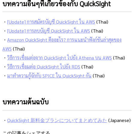
บทความอื่นๆที่เกี่ยวข้องกับ QuickSight
・
[Update] การสมัครบัญชี QuickSight ใน AWS
(Thai)
・
[Update] การลบบัญชี QuickSight ใน AWS
(Thai)
・
Amazon QuickSight คืออะไร? การแนะนำฟังก์ชันล่าสุดของ
AWS
(Thai)
・
วิธีการเชื่อมต่อจาก QuickSight ไปยัง Athena บน AWS
(Thai)
・
วิธีการเชื่อมต่อ QuickSight ไปยัง RDS
(Thai)
・
มาทำความรู้จักกับ SPICE ใน QuickSight กัน
(Thai)
บทความต้นฉบับ
・
QuickSight 新料金プランについてまとめてみた
(Japanese)
この記事をシェアする