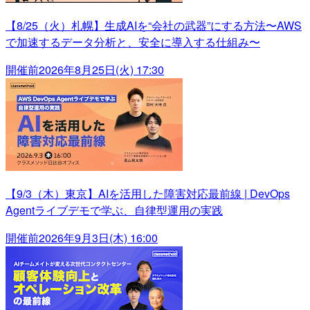
【8/25（火）札幌】生成AIを“会社の武器”にする方法〜AWS
で加速するデータ分析と、安全に導入する仕組み〜
開催前
2026年8月25日(火) 17:30
【9/3（木）東京】AIを活用した障害対応最前線 | DevOps
Agentライブデモで学ぶ、自律型運用の実践
開催前
2026年9月3日(木) 16:00